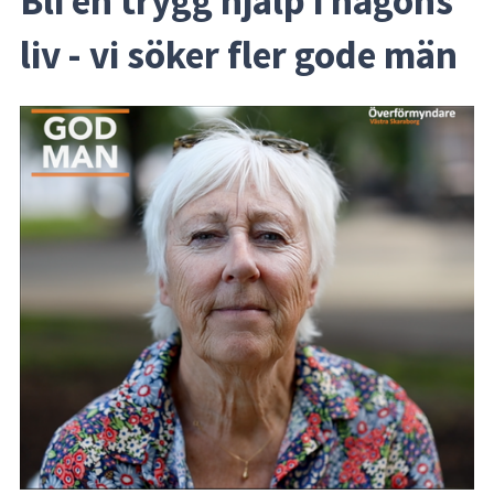
Bli en trygg hjälp i någons 
liv - vi söker fler gode män