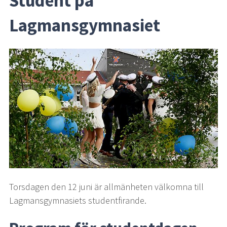
Student på 
Lagmansgymnasiet
Torsdagen den 12 juni är allmänheten välkomna till 
Lagmansgymnasiets studentfirande.