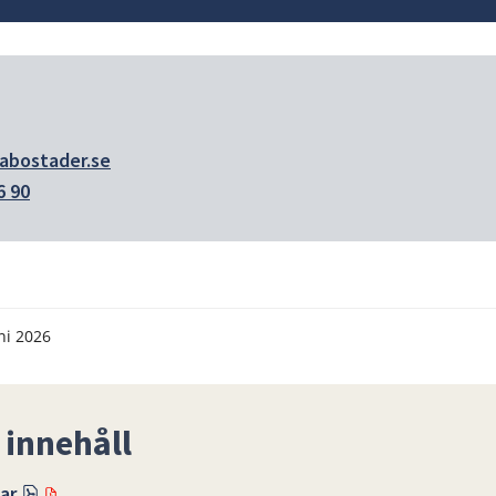
abostader.se
6 90
ni 2026
 innehåll
Pdf, 541.8 kB.
tar