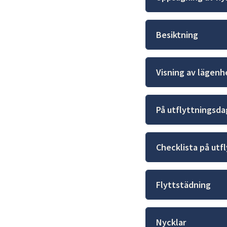
Besiktning
Visning av lägen
På utflyttningsd
Checklista på utf
Flyttstädning
Nycklar