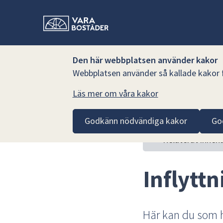
Den här webbplatsen använder kakor
Webbplatsen använder så kallade kakor fö
Läs mer om våra kakor
Hoppa till innehåll
Vara Bostäder AB
För hyresgäster
Inflyttning och
Godkänn nödvändiga kakor
Go
Relaterat innehå
Inflyttn
Här kan du som h