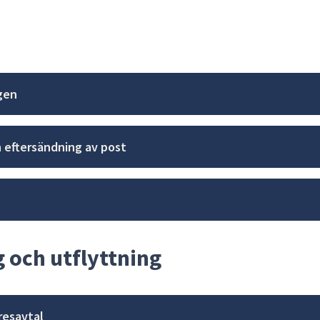
gen
 eftersändning av post
 och utflyttning
resavtal