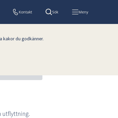
Kontakt
Sök
Meny
lka kakor du godkänner.
utflyttning.