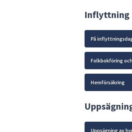
Inflyttning
På inflyttningsda
Folkbokföring och
Hemförsäkring
Uppsägning
Uppsägning av hy