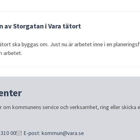
av Storgatan i Vara tätort
ätort ska byggas om. Just nu är arbetet inne i en planeringsf
m arbetet.
enter
or om kommunens service och verksamhet, ring eller skicka e-p
-310 00
E-post: kommun@vara.se