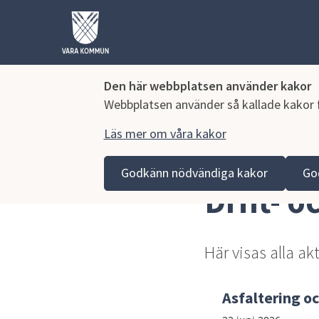
Den här webbplatsen använder kakor
Webbplatsen använder så kallade kakor fö
Läs mer om våra kakor
Hoppa till innehåll
Vara kommun
Kontaktcenter
Drift- och servicei
Godkänn nödvändiga kakor
Go
Drift- 
Här visas alla ak
Asfaltering oc