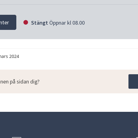
nter
Stängt
Öppnar kl 08.00
mars 2024
nen på sidan dig?