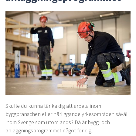
Skulle du kunna tänka dig att arbeta inom 
byggbranschen eller närliggande yrkesområden såväl 
inom Sverige som utomlands? Då är bygg- och 
anläggningsprogrammet något för dig!