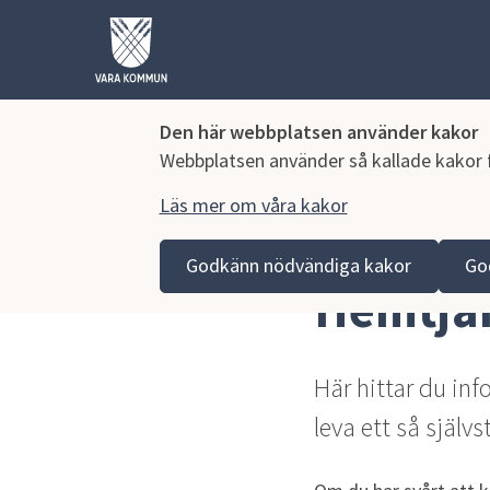
Den här webbplatsen använder kakor
Webbplatsen använder så kallade kakor fö
Läs mer om våra kakor
Hoppa till innehåll
Vara kommun
Omsorg och stöd
Äldreomsorg
Godkänn nödvändiga kakor
Go
Hemtjä
Här hittar du in
leva ett så självs