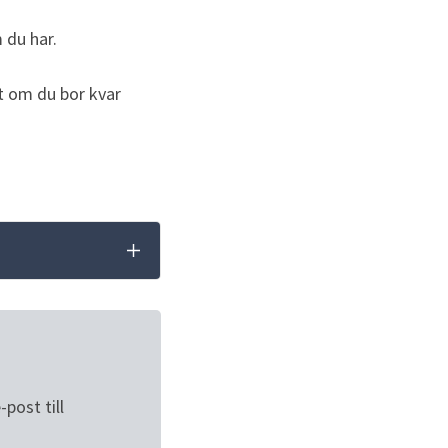
 du har.
t om du bor kvar 
ost till 