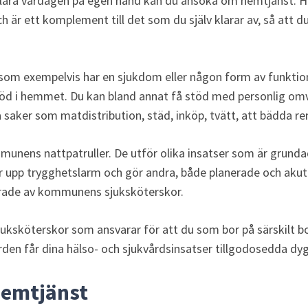
klara vardagen på egen hand kan du ansöka om hemtjänst. H
 är ett komplement till det som du själv klarar av, så att du
 som exempelvis har en sjukdom eller någon form av funkti
töd i hemmet. Du kan bland annat få stöd med personlig om
ka saker som matdistribution,
städ, inköp, tvätt, att bädda ren
unens nattpatruller. De utför olika insatser som är grundad
r upp trygghetslarm och gör andra, både planerade och akuta 
erade av kommunens sjuksköterskor.
juksköterskor som ansvarar för att du som bor på särskilt boe
rden får dina hälso- och sjukvårdsinsatser tillgodosedda dyg
emtjänst