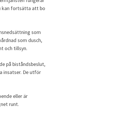
emtjänsten fungerar 
 kan fortsätta att bo 
onsnedsättning som 
vårdnad som dusch, 
t och tillsyn.
e på biståndsbeslut, 
insatser. De utför 
nde eller är 
net runt.