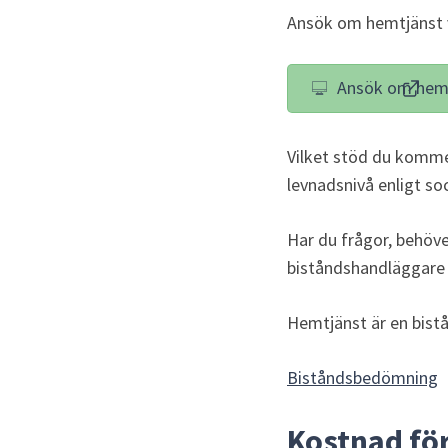
Ansök om hemtjänst vi
Ansök om hem
(länk
Vilket stöd du kommer
levnadsnivå enligt soc
Har du frågor, behöver
biståndshandläggare
Hemtjänst är en bist
Biståndsbedömning
Kostnad fö