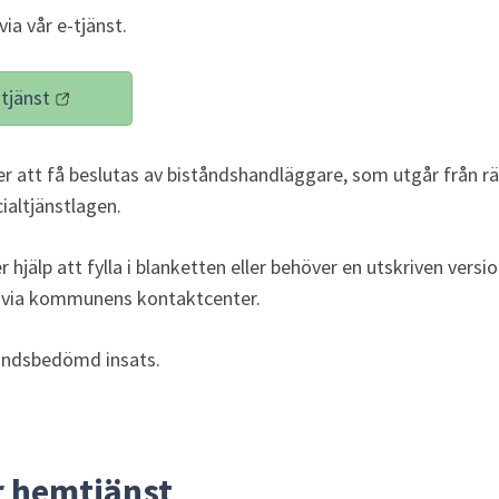
a vår e-tjänst.
tjänst
 till annan webbplats)
 att få beslutas av biståndshandläggare, som utgår från rätte
ialtjänstlagen.
 hjälp att fylla i blanketten eller behöver en utskriven versio
 via kommunens kontaktcenter.
åndsbedömd insats.
r hemtjänst