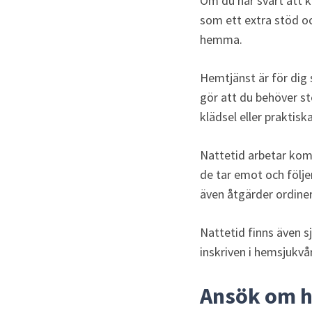
Om du har svårt att 
som ett extra stöd och
hemma.
Hemtjänst är för dig
gör att du behöver s
klädsel eller praktis
Nattetid arbetar komm
de tar emot och följe
även åtgärder ordin
Nattetid finns även s
inskriven i hemsjukvå
Ansök om h