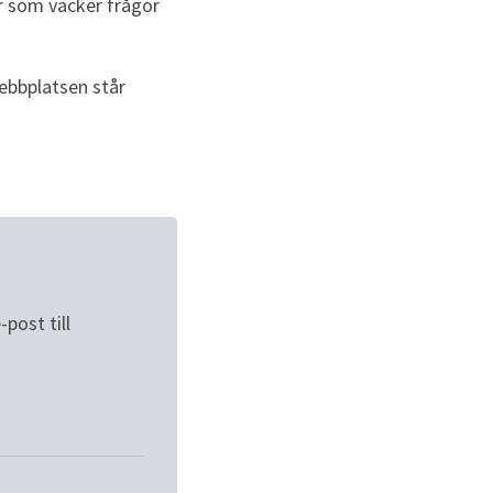
r som väcker frågor 
ebbplatsen står 
ost till 