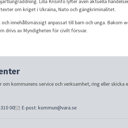
ärtlungräddning. Lilla Krisinfo lyfter även aktuella händelse
l texter om kriget i Ukraina, Nato och gängkriminalitet.
gt och innehållsmässigt anpassat till barn och unga. Bakom w
m drivs av Myndigheten för civilt försvar.
enter
or om kommunens service och verksamhet, ring eller skicka e-p
-310 00
E-post: kommun@vara.se