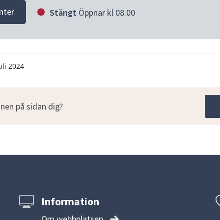
nter
Stängt
Öppnar kl 08.00
uli 2024
nen på sidan dig?
Information
Om webbplatsen