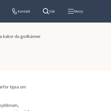
Kontakt
Sök
Meny
lka kakor du godkänner.
därför tipsa om 
kyddsrum, 