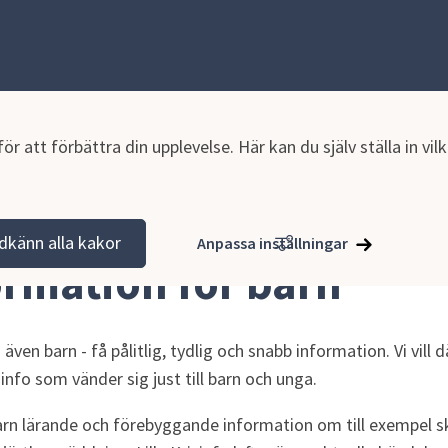
r att förbättra din upplevelse. Här kan du själv ställa in vi
kap
Krisinformation för barn
dkänn alla kakor
Anpassa inställningar
ormation för barn
- även barn - få pålitlig, tydlig och snabb information. Vi vill 
info som vänder sig just till barn och unga.
 barn lärande och förebyggande information om till exempel s