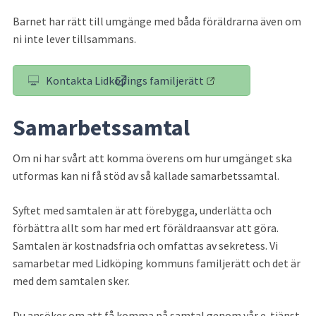
Barnet har rätt till umgänge med båda föräldrarna även om 
ni inte lever tillsammans.
Kontakta Lidköpings familjerätt
(länk till annan webbplats)
Samarbetssamtal
Om ni har svårt att komma överens om hur umgänget ska 
utformas kan ni få stöd av så kallade samarbetssamtal.
Syftet med samtalen är att förebygga, underlätta och 
förbättra allt som har med ert föräldraansvar att göra. 
Samtalen är kostnadsfria och omfattas av sekretess. Vi 
samarbetar med Lidköping kommuns familjerätt och det är 
med dem samtalen sker.
Du ansöker om att få komma på samtal genom vår e-tjänst.