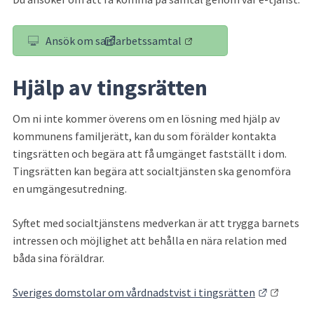
Ansök om samarbetssamtal
(länk till annan webbplats)
Hjälp av tingsrätten
Om ni inte kommer överens om en lösning med hjälp av 
kommunens familjerätt, kan du som förälder kontakta 
tingsrätten och begära att få umgänget fastställt i dom. 
Tingsrätten kan begära att socialtjänsten ska genomföra 
en umgängesutredning.
Syftet med socialtjänstens medverkan är att trygga barnets 
intressen och möjlighet att behålla en nära relation med 
båda sina föräldrar.
Länk till
Sveriges domstolar om vårdnadstvist i tingsrätten