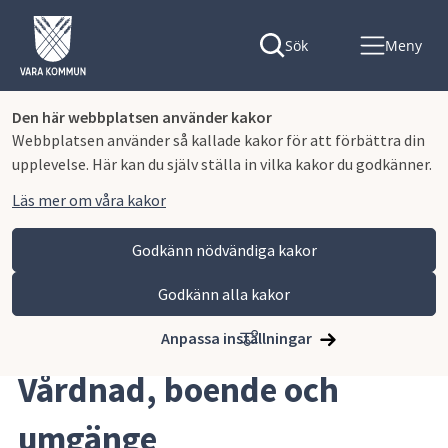
Sök
Meny
Den här webbplatsen använder kakor
Webbplatsen använder så kallade kakor för att förbättra din
upplevelse. Här kan du själv ställa in vilka kakor du godkänner.
Läs mer om våra kakor
Godkänn nödvändiga kakor
Godkänn alla kakor
Hoppa till innehåll
Vara kommun
Omsorg och stöd
Stöd till familjen
Familjerätten
Vårdnad, boende och umgänge
Anpassa inställningar
Vårdnad, boende och 
umgänge