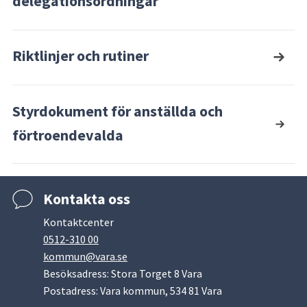
delegationsordningar
Riktlinjer och rutiner
Styrdokument för anställda och
förtroendevalda
Kontakta oss
Kontaktcenter
0512-310 00
kommun@vara.se
Besöksadress: Stora Torget 8 Vara
Postadress: Vara kommun, 534 81 Vara