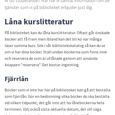
Är du studerande? Här har vi samlat information om de 
tjänster som vi på biblioteket erbjuder just dig.
Låna kurslitteratur
På biblioteket kan du låna kurslitteratur. Oftast går önskade 
böcker att få fram men ibland kan det bli kö när många 
läser samma kurs. Sök i vår bibliotekskatalog så kan du se 
om vi har dina böcker. Ställ undan böckerna som finns inne 
och reservera de som är utlånade genom att använda 
knappen ”reservera”. Det kostar ingenting.
Fjärrlån
Böcker som vi inte har här på biblioteket kan gå att beställa 
som fjärrlån. Gör en bedömning vilka böcker du ska beställa 
vid vilken tidpunkt, det går inte att ha låneböckerna hela 
terminen. Välj också sista-aktuella-datum, det vill säga 