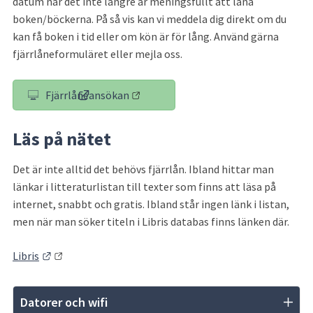
datum när det inte längre är meningsfullt att låna 
boken/böckerna. På så vis kan vi meddela dig direkt om du 
kan få boken i tid eller om kön är för lång. Använd gärna 
fjärrlåneformuläret eller mejla oss.
Fjärrlåneansökan
(länk till annan webbplats)
Läs på nätet
Det är inte alltid det behövs fjärrlån. Ibland hittar man 
länkar i litteraturlistan till texter som finns att läsa på 
internet, snabbt och gratis. Ibland står ingen länk i listan, 
men när man söker titeln i Libris databas finns länken där.
Länk till annan webbplats.
Libris
Datorer och wifi