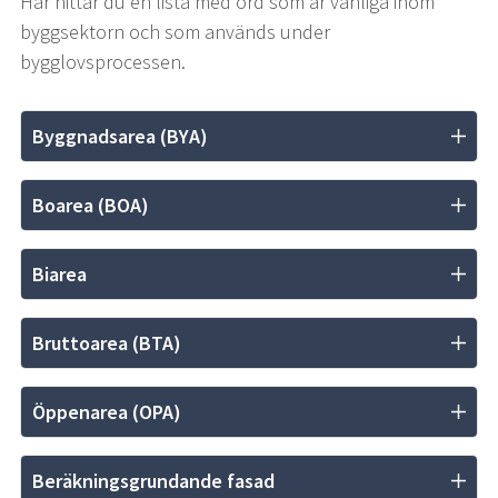
Här hittar du en lista med ord som är vanliga inom 
byggsektorn och som används under 
bygglovsprocessen.
Byggnadsarea (BYA)
Boarea (BOA)
Biarea
Bruttoarea (BTA)
Öppenarea (OPA)
Beräkningsgrundande fasad