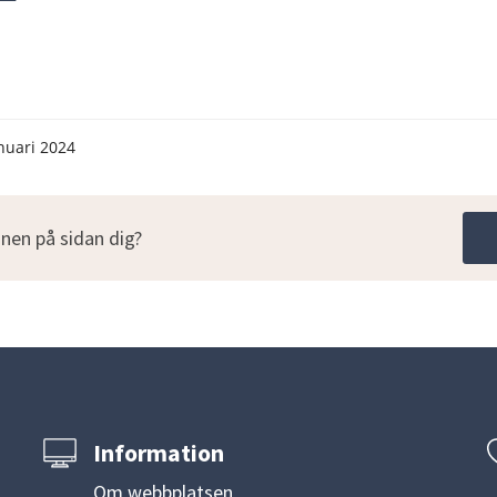
nuari 2024
nen på sidan dig?
Information
Om webbplatsen