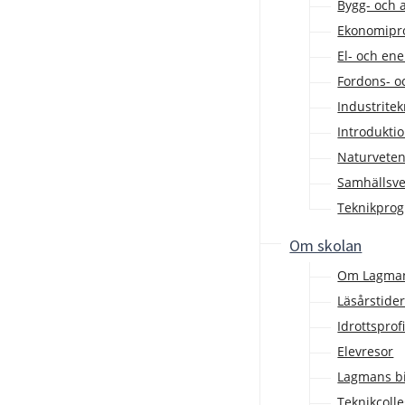
Bygg- och
Ekonomip
El- och en
Fordons- o
Industrite
Introdukt
Naturvete
Samhällsv
Teknikpro
Om skolan
Om Lagman
Läsårstide
Idrottsprof
Elevresor
Lagmans bi
Teknikcoll