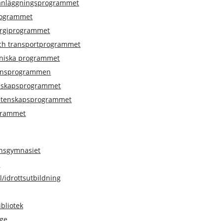
 anläggningsprogrammet
rogrammet
ergiprogrammet
ch transportprogrammet
kniska programmet
ionsprogrammen
nskapsprogrammet
etenskapsprogrammet
grammet
sgymnasiet
r
il/idrottsutbildning
bliotek
ege