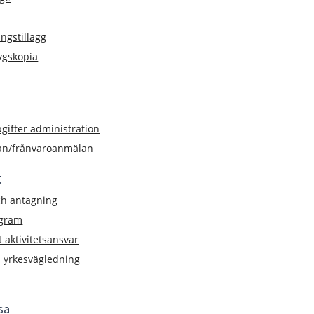
ngstillägg
tygskopia
gifter administration
an/frånvaroanmälan
g
ch antagning
ogram
aktivitetsansvar
h yrkesvägledning
sa