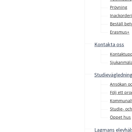
Prövning
Inackorderi
Beställ be
Erasmus+
Kontakta oss
Kontaktupp
Sjukanmäl
Studieväglednin
Ansökan o
Följ ett pr
Kommunalt 
Studie- oc
Öppet hus
Lagmans elevhäl